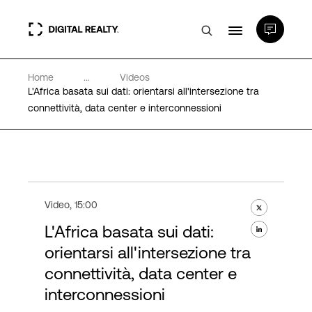
Home
...
Videos
Data center
L'Africa basata sui dati: orientarsi all'intersezione tra
connettività, data center e interconnessioni
PlatformDIGITAL®
Partner
Video
,
15:00
Competenze e Risorse
L'Africa basata sui dati:
orientarsi all'intersezione tra
Chi Siamo
connettività, data center e
interconnessioni
Language