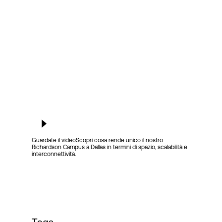
Accesso
Guardate il video
Scopri cosa rende unico il nostro
Richardson Campus a Dallas in termini di spazio, scalabilità e
interconnettività.
Tags