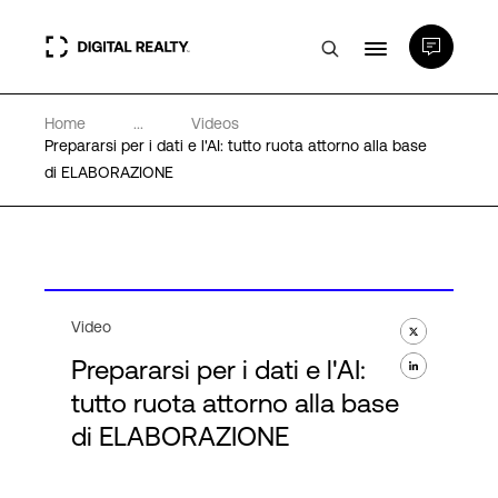
Home
...
Videos
Data center
Prepararsi per i dati e l'AI: tutto ruota attorno alla base
di ELABORAZIONE
PlatformDIGITAL®
Partner
Video
Competenze e Risorse
Prepararsi per i dati e l'AI:
tutto ruota attorno alla base
Chi Siamo
di ELABORAZIONE
Language