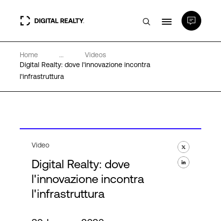
Home
...
Videos
Data center
Digital Realty: dove l'innovazione incontra
l'infrastruttura
PlatformDIGITAL®
Partner
Video
Competenze e Risorse
Digital Realty: dove
l'innovazione incontra
Chi Siamo
l'infrastruttura
Language