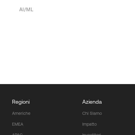
AI/ML
Regioni
Azienda
Americhe
Chi Siamo
EMEA
Impatto
APAC
Investitori