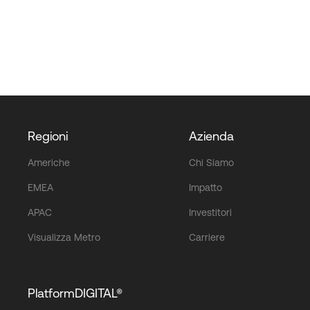
Regioni
Azienda
Americhe
Chi Siamo
EMEA
Impatto
APAC
Investitori
Visualizza Metro
Carriere
PlatformDIGITAL®