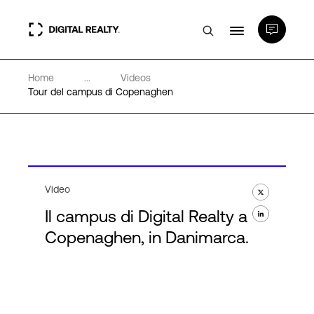
Home
...
Videos
Data center
Tour del campus di Copenaghen
PlatformDIGITAL®
Partner
Video
Il campus di Digital Realty a
Competenze e Risorse
Copenaghen, in Danimarca.
Chi Siamo
Language