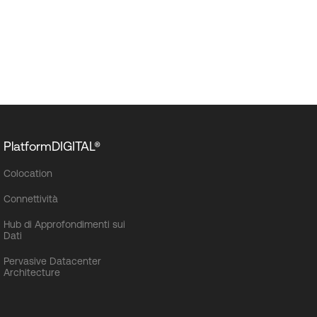
PlatformDIGITAL®
Colocation
Connettività
Hub di Approfondimenti sui
Dati
Pervasive Datacenter
Architecture