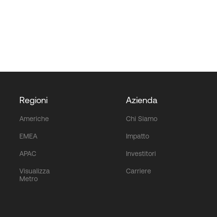
Regioni
Azienda
Americhe
Chi Siamo
EMEA
Impatto
APAC
Investitori
Visualizza
Carriere
Metro