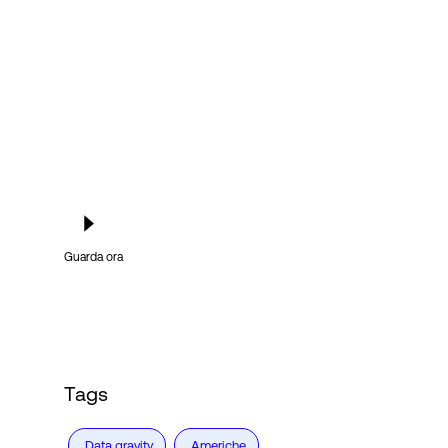
Accesso
Guarda ora
Tags
Data gravity
Americhe