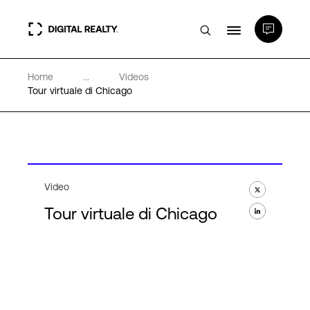
Home
...
Videos
Data center
Tour virtuale di Chicago
PlatformDIGITAL®
Partner
Video
Tour virtuale di Chicago
Competenze e Risorse
Chi Siamo
Language