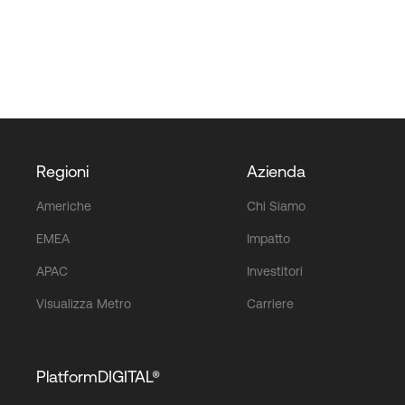
Regioni
Azienda
Americhe
Chi Siamo
EMEA
Impatto
APAC
Investitori
Visualizza Metro
Carriere
PlatformDIGITAL®