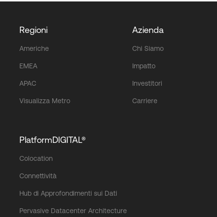
Regioni
Azienda
Americhe
Chi Siamo
EMEA
Impatto
APAC
Investitori
Visualizza Metro
Carriere
PlatformDIGITAL®
Colocation
Connettività
Hub di Approfondimenti sui Dati
Pervasive Datacenter Architecture