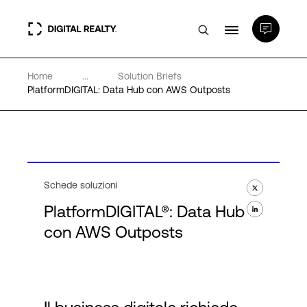
Home
...
Solution Briefs
Data center
PlatformDIGITAL: Data Hub con AWS Outposts
PlatformDIGITAL®
Partner
Schede soluzioni
PlatformDIGITAL®: Data Hub
Competenze e Risorse
con AWS Outposts
Chi Siamo
Language