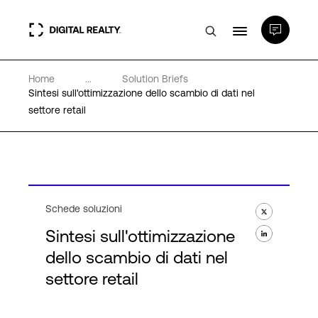
Home
...
Solution Briefs
Data center
Sintesi sull'ottimizzazione dello scambio di dati nel
settore retail
PlatformDIGITAL®
Partner
Schede soluzioni
Competenze e Risorse
Sintesi sull'ottimizzazione
dello scambio di dati nel
Chi Siamo
settore retail
Language