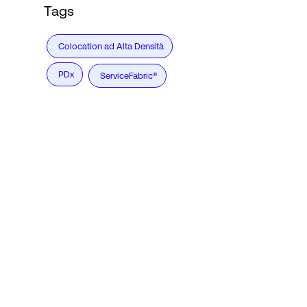
Tags
Colocation ad Alta Densità
PDx
ServiceFabric®