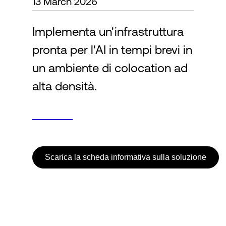
13 March 2026
Implementa un'infrastruttura
Accesso
pronta per l'AI in tempi brevi in
un ambiente di colocation ad
alta densità.
Scarica la scheda informativa sulla soluzione