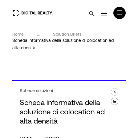
Home
...
Solution Briefs
Data center
Scheda informativa della soluzione di colocation ad
alta densità
PlatformDIGITAL®
Partner
Schede soluzioni
Competenze e Risorse
Scheda informativa della
soluzione di colocation ad
Chi Siamo
alta densità
Language