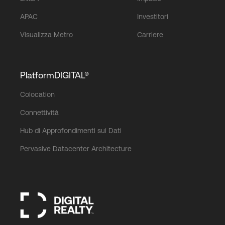
APAC
Investitori
Visualizza Metro
Carriere
PlatformDIGITAL®
Colocation
Connettività
Hub di Approfondimenti sui Dati
Pervasive Datacenter Architecture