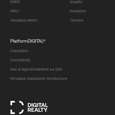
EMEA
Impatto
APAC
Investitori
Visualizza Metro
Carriere
PlatformDIGITAL®
Colocation
Connettività
Hub di Approfondimenti sui Dati
Pervasive Datacenter Architecture