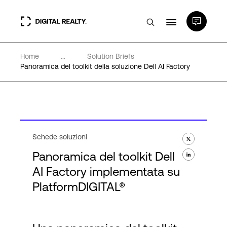
Home
...
Solution Briefs
Data center
Panoramica del toolkit della soluzione Dell AI Factory
PlatformDIGITAL®
Partner
Schede soluzioni
Panoramica del toolkit Dell
Competenze e Risorse
AI Factory implementata su
PlatformDIGITAL®
Chi Siamo
Language