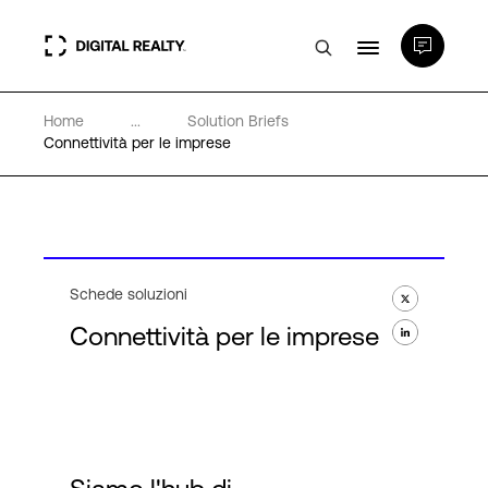
Home
...
Solution Briefs
Data center
Connettività per le imprese
PlatformDIGITAL®
Partner
Schede soluzioni
Connettività per le imprese
Competenze e Risorse
Chi Siamo
Language