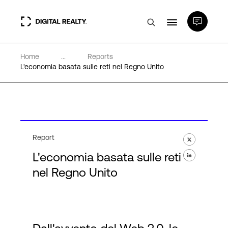
Home
...
Reports
Data center
L'economia basata sulle reti nel Regno Unito
PlatformDIGITAL®
Partner
Report
L'economia basata sulle reti
Competenze e Risorse
nel Regno Unito
Chi Siamo
Language