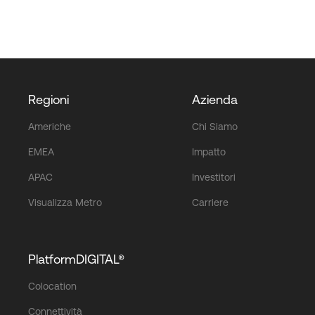
Regioni
Azienda
Americhe
Chi Siamo
EMEA
Impatto
APAC
Investitori
Visualizza Metro
Carriere
PlatformDIGITAL®
Colocation
Connettività