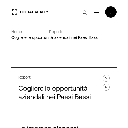
Home
...
Reports
Data center
Cogliere le opportunità aziendali nei Paesi Bassi
PlatformDIGITAL®
Partner
Report
Cogliere le opportunità
Competenze e Risorse
aziendali nei Paesi Bassi
Chi Siamo
Language