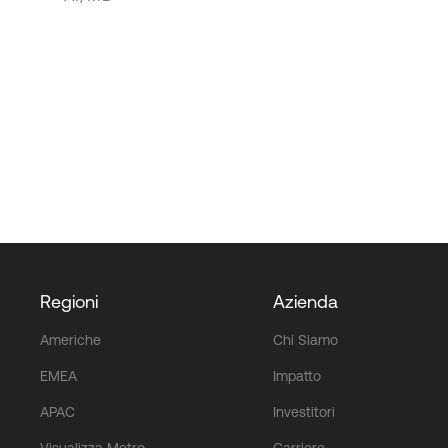
Regioni
Azienda
Americhe
Chi Siamo
EMEA
Impatto
APAC
Investitori
Visualizza Metro
Carriere