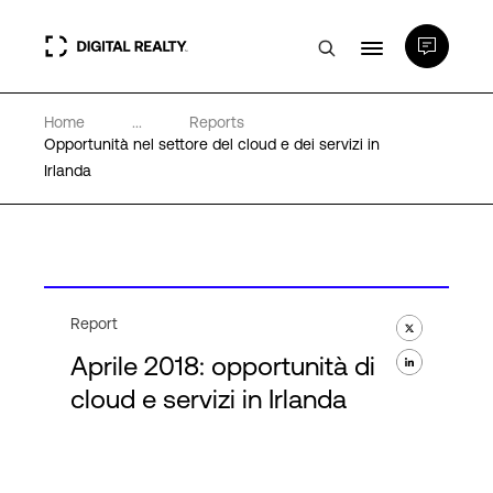
Home
...
Reports
Data center
Opportunità nel settore del cloud e dei servizi in
Irlanda
PlatformDIGITAL®
Partner
Report
Competenze e Risorse
Aprile 2018: opportunità di
cloud e servizi in Irlanda
Chi Siamo
Language