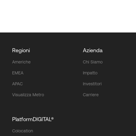
Regioni
Azienda
Americhe
Chi Siamo
EMEA
Impatto
APAC
Investitori
Visualizza Metro
Carriere
PlatformDIGITAL®
Colocation