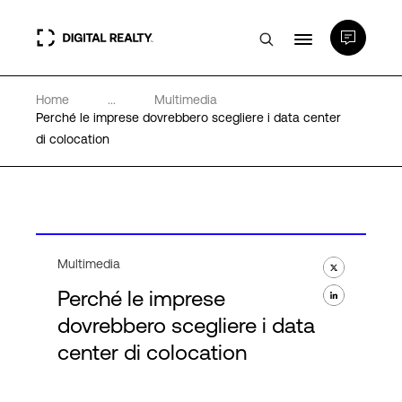
Home
...
Multimedia
Data center
Perché le imprese dovrebbero scegliere i data center
di colocation
PlatformDIGITAL®
Partner
Multimedia
Competenze e Risorse
Perché le imprese
dovrebbero scegliere i data
Chi Siamo
center di colocation
Language