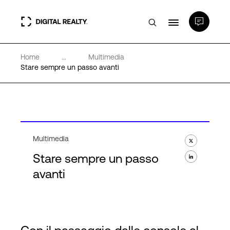
Home
...
Multimedia
Data center
Stare sempre un passo avanti
PlatformDIGITAL®
Partner
Multimedia
Stare sempre un passo
Competenze e Risorse
avanti
Chi Siamo
Language