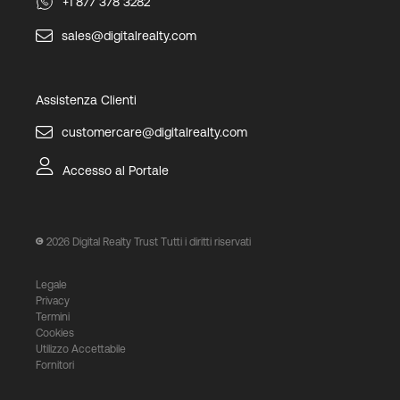
+1 877 378 3282
sales@digitalrealty.com
Assistenza Clienti
customercare@digitalrealty.com
Accesso al Portale
2026
Digital Realty Trust Tutti i diritti riservati
Legale
Privacy
Termini
Cookies
Utilizzo Accettabile
Fornitori