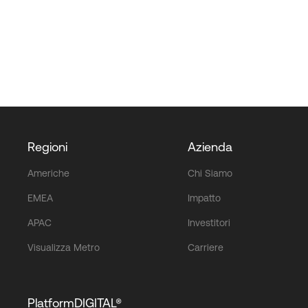
Regioni
Azienda
Americhe
Chi Siamo
EMEA
Impatto
APAC
Investitori
Visualizza Metro
Carriere
PlatformDIGITAL®