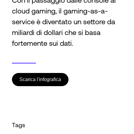
Con il passaggio dalle console al
cloud gaming, il gaming-as-a-
Accesso
service è diventato un settore da
miliardi di dollari che si basa
fortemente sui dati.
Scarica l'infografica
Tags