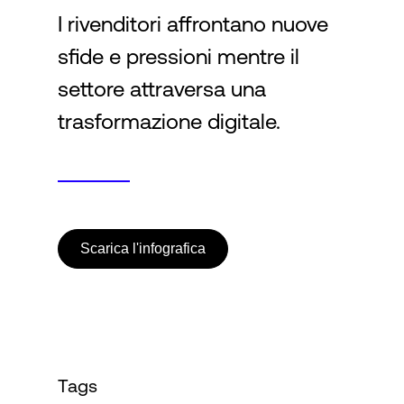
I rivenditori affrontano nuove
sfide e pressioni mentre il
Accesso
settore attraversa una
trasformazione digitale.
Scarica l'infografica
Tags