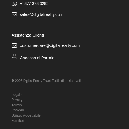
+1 877 378 3282
sales@digitalrealty.com
Assistenza Clienti
customercare@digitalrealty.com
Accesso al Portale
2026
Digital Realty Trust Tutti i diritti riservati
Legale
Privacy
Termini
Cookies
Utilizzo Accettabile
Fornitori