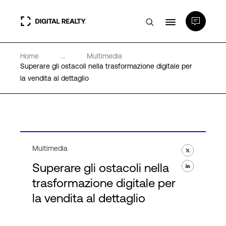
Home
...
Multimedia
Data center
Superare gli ostacoli nella trasformazione digitale per
la vendita al dettaglio
PlatformDIGITAL®
Partner
Multimedia
Competenze e Risorse
Superare gli ostacoli nella
trasformazione digitale per
Chi Siamo
la vendita al dettaglio
Language