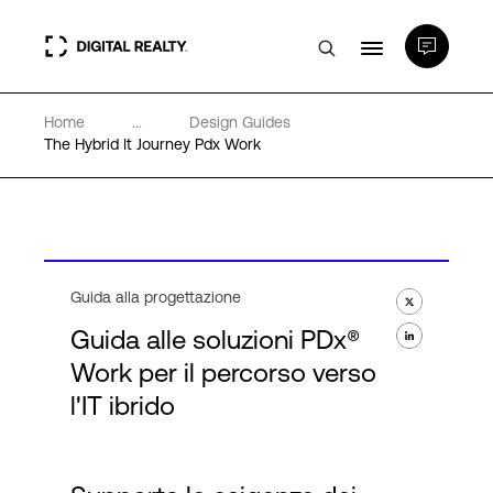
Home
...
Design Guides
Data center
The Hybrid It Journey Pdx Work
PlatformDIGITAL®
Partner
Guida alla progettazione
Guida alle soluzioni PDx®
Competenze e Risorse
Work per il percorso verso
l'IT ibrido
Chi Siamo
Language