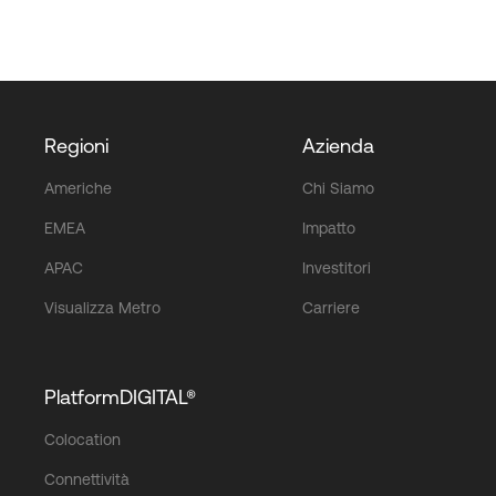
Regioni
Azienda
Americhe
Chi Siamo
EMEA
Impatto
APAC
Investitori
Visualizza Metro
Carriere
PlatformDIGITAL®
Colocation
Connettività