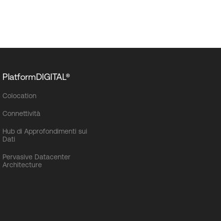
PlatformDIGITAL®
Colocation
Connettività
Hub di Approfondimenti sui
Dati
Pervasive Datacenter
Architecture