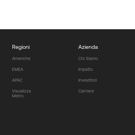
Regioni
Azienda
Americhe
Chi Siamo
EMEA
Impatto
APAC
Investitori
Visualizza
Carriere
Metro