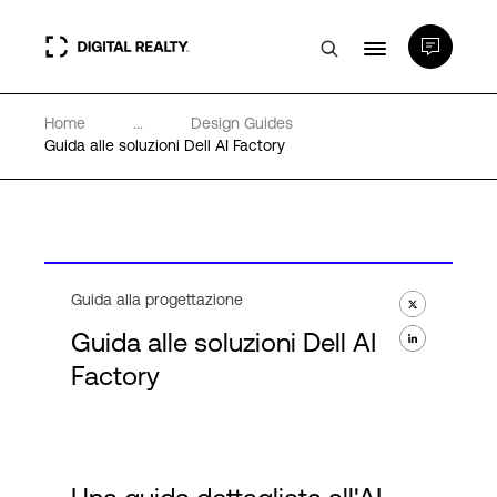
Home
...
Design Guides
Data center
Guida alle soluzioni Dell AI Factory
PlatformDIGITAL®
Partner
Guida alla progettazione
Guida alle soluzioni Dell AI
Competenze e Risorse
Factory
Chi Siamo
Language