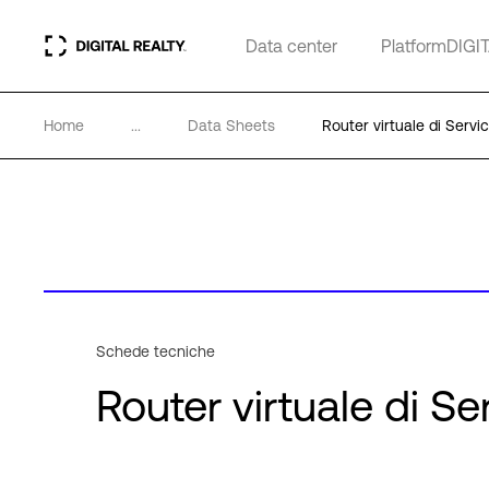
Data center
PlatformDIGI
Home
...
Data Sheets
Router virtuale di Servi
Schede tecniche
Router virtuale di Se