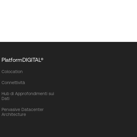
PlatformDIGITAL®
Colocation
Connettività
Hub di Approfondimenti sui
Dati
Pervasive Datacenter
Architecture