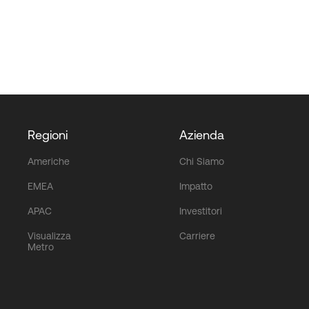
Regioni
Azienda
Americhe
Chi Siamo
EMEA
Impatto
APAC
Investitori
Visualizza
Carriere
Metro