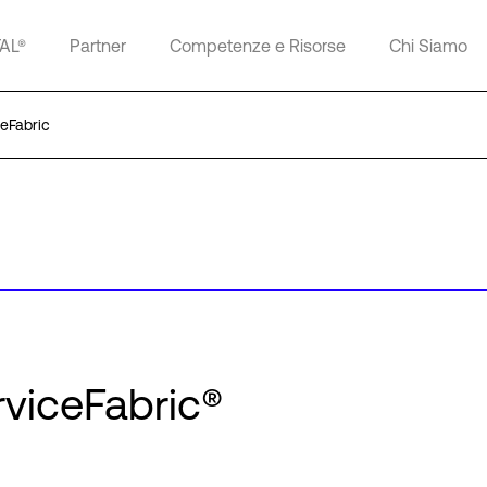
TAL®
Partner
Competenze e Risorse
Chi Siamo
ceFabric
rviceFabric®