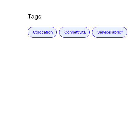
Tags
Colocation
Connettività
ServiceFabric®