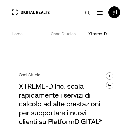
Home
...
Case Studies
Xtreme-D
Data center
PlatformDIGITAL®
Partner
Casi Studio
XTREME-D Inc. scala
Competenze e Risorse
rapidamente i servizi di
calcolo ad alte prestazioni
per supportare i nuovi
Chi Siamo
clienti su PlatformDIGITAL®
Language