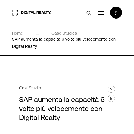
Home
...
Case Studies
Data center
SAP aumenta la capacità 6 volte più velocemente con
Digital Realty
PlatformDIGITAL®
Partner
Casi Studio
Competenze e Risorse
SAP aumenta la capacità 6
volte più velocemente con
Chi Siamo
Digital Realty
Language