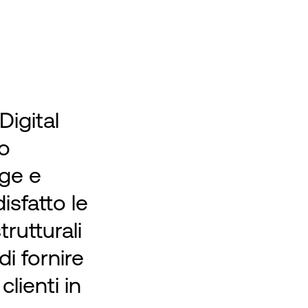
Digital
to
ge e
sfatto le
rutturali
i fornire
 clienti in