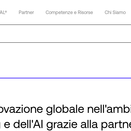
TAL®
Partner
Competenze e Risorse
Chi Siamo
ovazione globale nell'amb
e dell'AI grazie alla partn