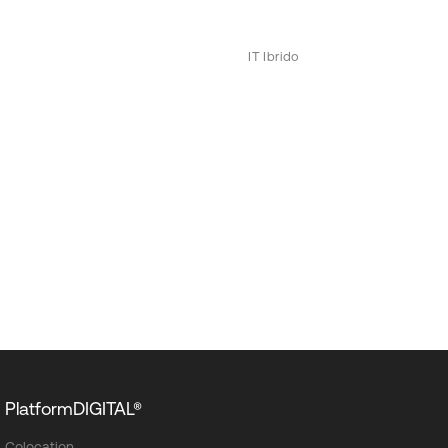
IT Ibrido
PlatformDIGITAL®
Colocation