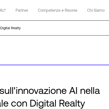
TAL®
Partner
Competenze e Risorse
Chi Siamo
Digital Realty
ull'innovazione AI nella
le con Digital Realty