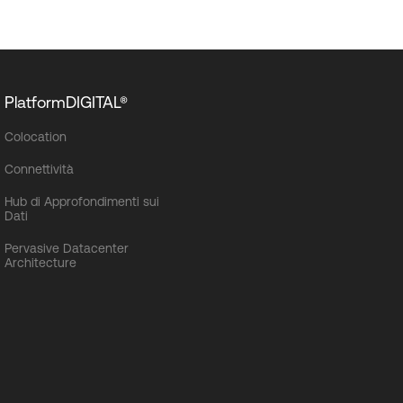
PlatformDIGITAL®
Colocation
Connettività
Hub di Approfondimenti sui
Dati
Pervasive Datacenter
Architecture