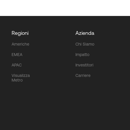
Regioni
Azienda
Americhe
Chi Siamo
EMEA
Impatto
APAC
Investitori
Visualizza
Carriere
Metro