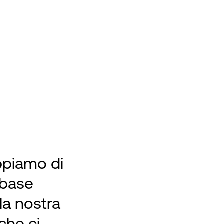
appiamo di
 base
 la nostra
 che ci