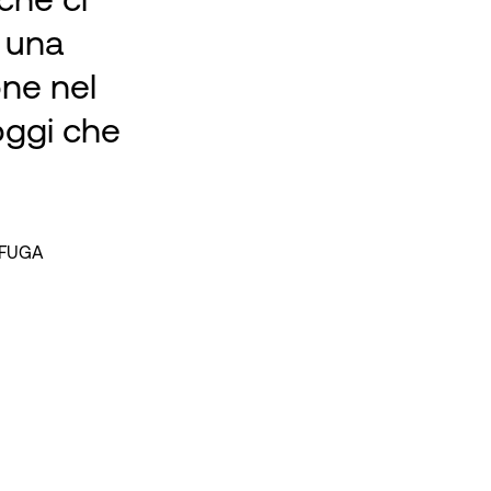
n una
one nel
oggi che
, FUGA