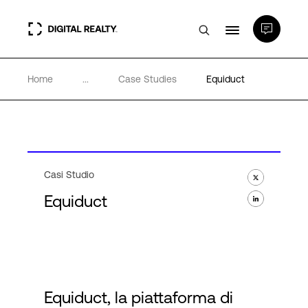
Home
...
Case Studies
Equiduct
Data center
PlatformDIGITAL®
Partner
Casi Studio
Equiduct
Competenze e Risorse
Chi Siamo
Equiduct, la piattaforma di
Language