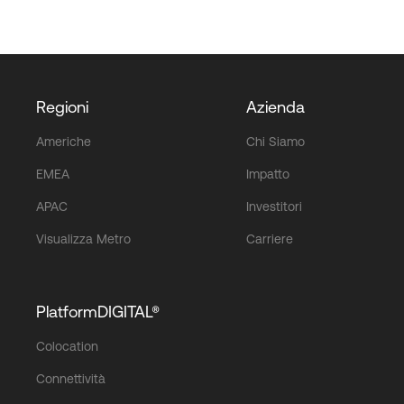
Regioni
Azienda
Americhe
Chi Siamo
EMEA
Impatto
APAC
Investitori
Visualizza Metro
Carriere
PlatformDIGITAL®
Colocation
Connettività