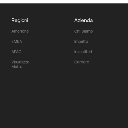
Regioni
Azienda
Americhe
Chi Siamo
EMEA
Impatto
APAC
Investitori
Visualizza
Carriere
Metro