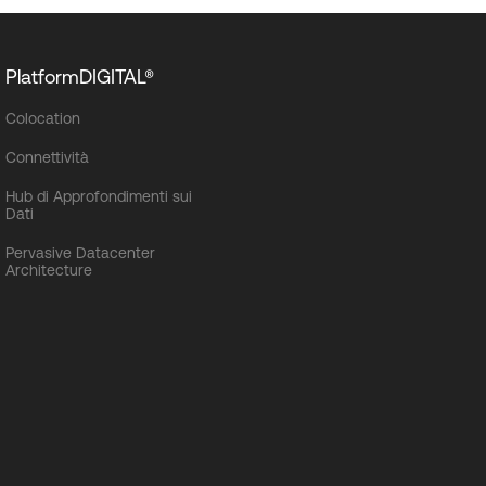
PlatformDIGITAL®
Colocation
Connettività
Hub di Approfondimenti sui
Dati
Pervasive Datacenter
Architecture