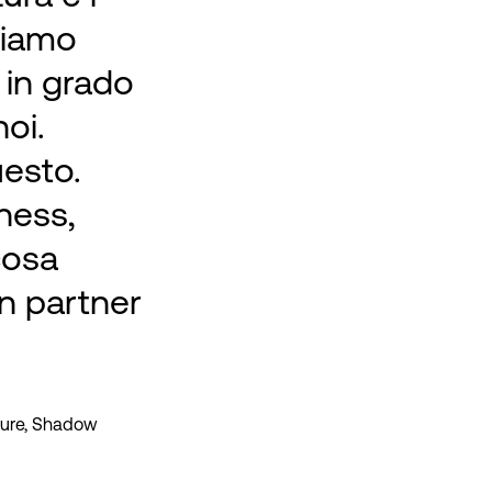
biamo
 in grado
noi.
uesto.
ness,
cosa
n partner
tture, Shadow