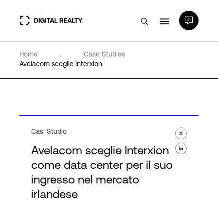
Home
...
Case Studies
Data center
Avelacom sceglie Interxion
PlatformDIGITAL®
Partner
Casi Studio
Avelacom sceglie Interxion
Competenze e Risorse
come data center per il suo
ingresso nel mercato
Chi Siamo
irlandese
Language