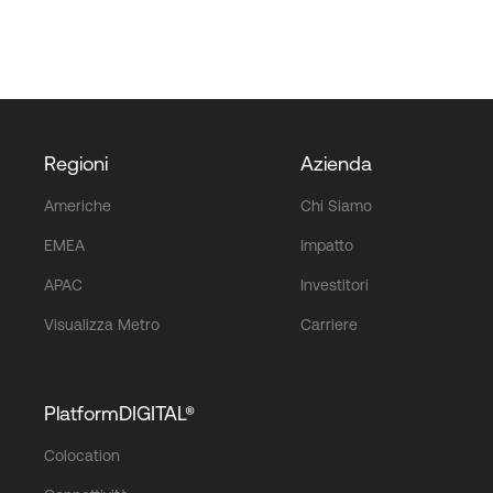
Regioni
Azienda
Americhe
Chi Siamo
EMEA
Impatto
APAC
Investitori
Visualizza Metro
Carriere
PlatformDIGITAL®
Colocation