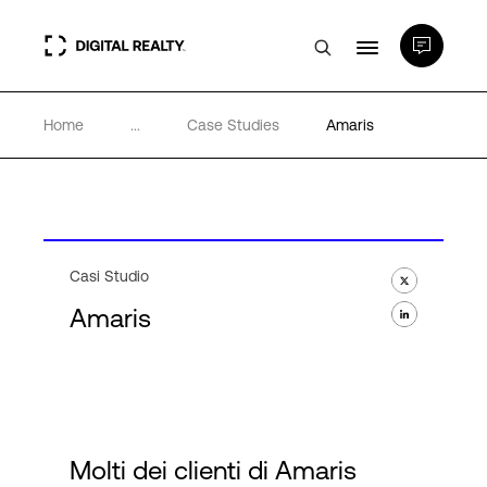
Home
...
Case Studies
Amaris
Data center
PlatformDIGITAL®
Partner
Casi Studio
Amaris
Competenze e Risorse
Chi Siamo
Molti dei clienti di Amaris
Language