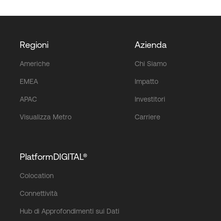
Regioni
Azienda
Americhe
Chi Siamo
EMEA
Impatto
APAC
Investitori
Visualizza Metro
Carriere
PlatformDIGITAL®
Colocation
Connettività
Hub di Approfondimenti sui Dati