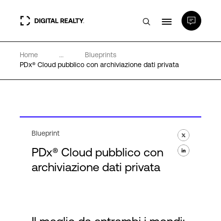
Home
...
Blueprints
Data center
PDx® Cloud pubblico con archiviazione dati privata
PlatformDIGITAL®
Partner
Blueprint
PDx® Cloud pubblico con
Competenze e Risorse
archiviazione dati privata
Chi Siamo
Language