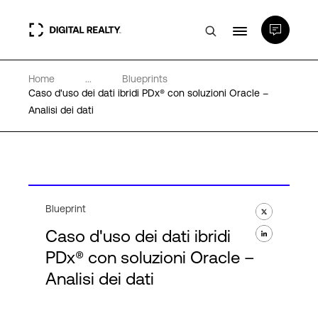
Home
...
Blueprints
Data center
Caso d'uso dei dati ibridi PDx® con soluzioni Oracle –
Analisi dei dati
PlatformDIGITAL®
Partner
Blueprint
Competenze e Risorse
Caso d'uso dei dati ibridi
PDx® con soluzioni Oracle –
Chi Siamo
Analisi dei dati
Language