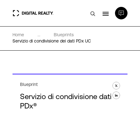
Home
...
Blueprints
Data center
Servizio di condivisione dei dati PDx UC
PlatformDIGITAL®
Partner
Blueprint
Servizio di condivisione dati
Competenze e Risorse
PDx®
Chi Siamo
Language