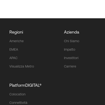
Regioni
Azienda
Americhe
Chi Siamo
EMEA
Impatto
APAC
Investitori
Visualizza Metro
Carriere
PlatformDIGITAL®
Colocation
Connettività