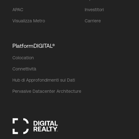
APAC
Investitori
Visualizza Metro
Carriere
PlatformDIGITAL®
Colocation
Connettività
Hub di Approfondimenti sui Dati
Pervasive Datacenter Architecture