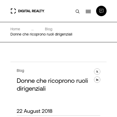
Home
...
Blog
Data center
Donne che ricoprono ruoli dirigenziali
PlatformDIGITAL®
Partner
Blog
Donne che ricoprono ruoli
Competenze e Risorse
dirigenziali
Chi Siamo
22 August 2018
Language