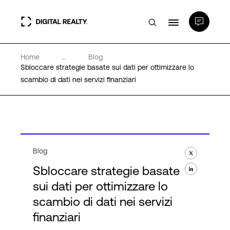
Home
...
Blog
Data center
Sbloccare strategie basate sui dati per ottimizzare lo
scambio di dati nei servizi finanziari
PlatformDIGITAL®
Partner
Blog
Competenze e Risorse
Sbloccare strategie basate
sui dati per ottimizzare lo
Chi Siamo
scambio di dati nei servizi
finanziari
Language