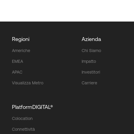
Regioni
Azienda
Americhe
Chi Siamo
EMEA
Impatto
APAC
Investitori
Visualizza Metro
Carriere
PlatformDIGITAL®
Colocation
Connettività