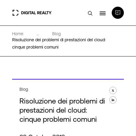
Home
...
Blog
Data center
Risoluzione dei problemi di prestazioni del cloud:
cinque problemi comuni
PlatformDIGITAL®
Partner
Blog
Competenze e Risorse
Risoluzione dei problemi di
prestazioni del cloud:
Chi Siamo
cinque problemi comuni
Language