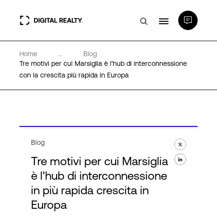
Home
...
Blog
Data center
Tre motivi per cui Marsiglia è l'hub di interconnessione
con la crescita più rapida in Europa
PlatformDIGITAL®
Partner
Blog
Competenze e Risorse
Tre motivi per cui Marsiglia
è l'hub di interconnessione
Chi Siamo
in più rapida crescita in
Europa
Language