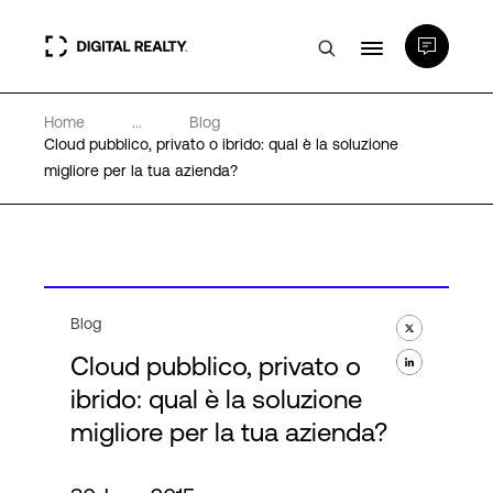
Home
...
Blog
Data center
Cloud pubblico, privato o ibrido: qual è la soluzione
migliore per la tua azienda?
PlatformDIGITAL®
Partner
Blog
Competenze e Risorse
Cloud pubblico, privato o
ibrido: qual è la soluzione
Chi Siamo
migliore per la tua azienda?
Language