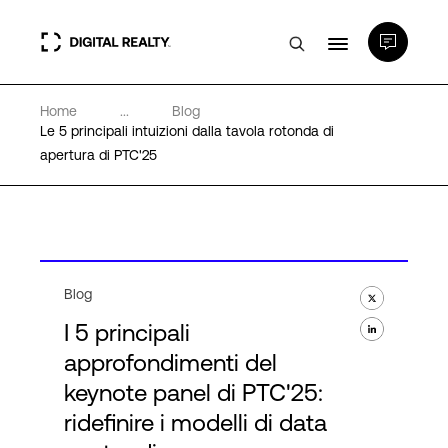
Home
...
Blog
Data center
Le 5 principali intuizioni dalla tavola rotonda di
apertura di PTC'25
PlatformDIGITAL®
Partner
Blog
Competenze e Risorse
I 5 principali
approfondimenti del
Chi Siamo
keynote panel di PTC'25:
ridefinire i modelli di data
Language