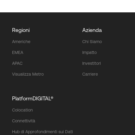
Regioni
Azienda
Americhe
Chi Siamo
EMEA
Impatto
APAC
Investitori
Visualizza Metro
Carriere
PlatformDIGITAL®
Colocation
Connettività
Hub di Approfondimenti sui Dati