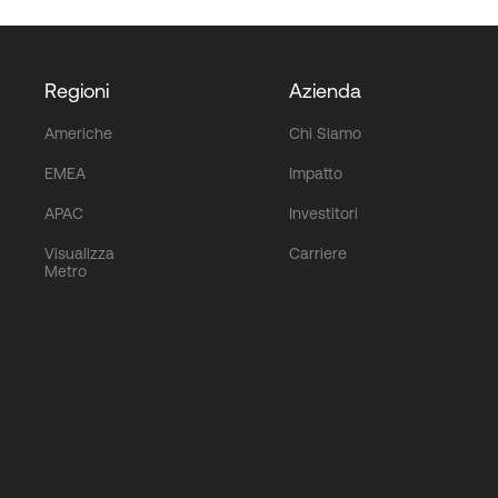
Regioni
Azienda
Americhe
Chi Siamo
EMEA
Impatto
APAC
Investitori
Visualizza
Carriere
Metro