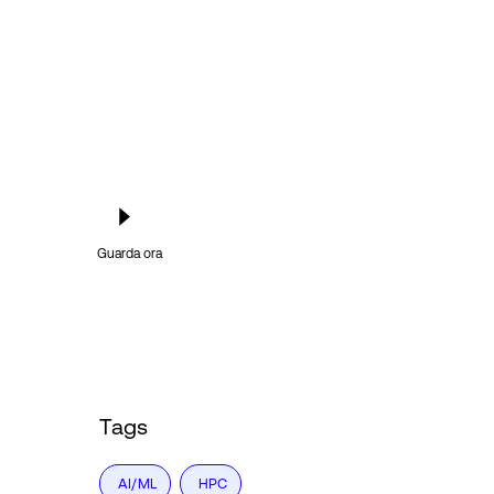
Guarda ora
Tags
AI/ML
HPC