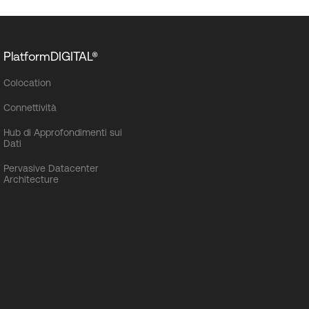
PlatformDIGITAL®
Colocation
Connettività
Hub di Approfondimenti sui
Dati
Pervasive Datacenter
Architecture