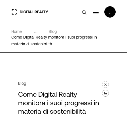
Home
...
Blog
Data center
Come Digital Realty monitora i suoi progressi in
materia di sostenibilità
PlatformDIGITAL®
Partner
Blog
Competenze e Risorse
Come Digital Realty
monitora i suoi progressi in
Chi Siamo
materia di sostenibilità
Language