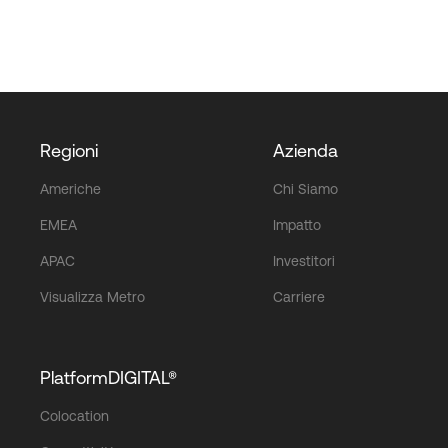
Regioni
Azienda
Americhe
Chi Siamo
EMEA
Impatto
APAC
Investitori
Visualizza Metro
Carriere
PlatformDIGITAL®
Colocation