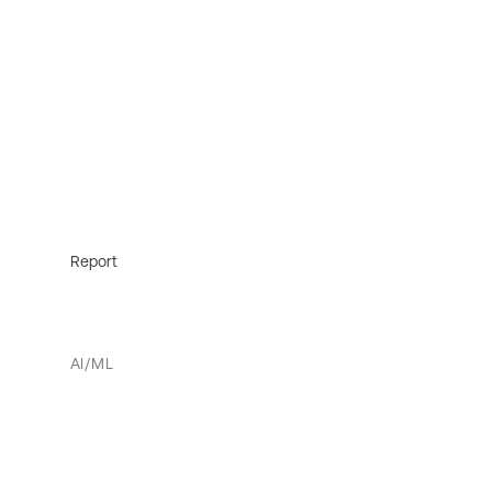
Report
AI/ML