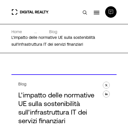
Home
...
Blog
Data center
L'impatto delle normative UE sulla sostenibilità
sull'infrastruttura IT dei servizi finanziari
PlatformDIGITAL®
Partner
Blog
Competenze e Risorse
L'impatto delle normative
UE sulla sostenibilità
Chi Siamo
sull'infrastruttura IT dei
servizi finanziari
Language