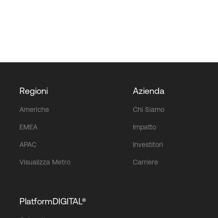
Regioni
Azienda
Americhe
Chi Siamo
EMEA
Impatto
APAC
Investitori
Visualizza Metro
Carriere
PlatformDIGITAL®