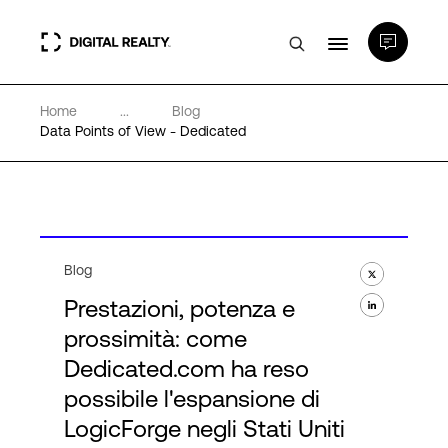
Home
...
Blog
Data center
Data Points of View - Dedicated
PlatformDIGITAL®
Partner
Blog
Prestazioni, potenza e
Competenze e Risorse
prossimità: come
Dedicated.com ha reso
Chi Siamo
possibile l'espansione di
LogicForge negli Stati Uniti
Language