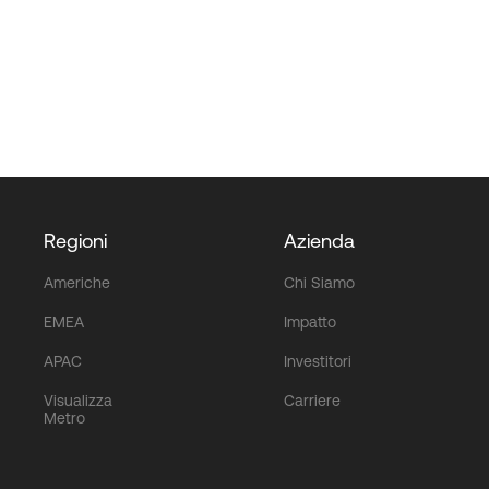
Regioni
Azienda
Americhe
Chi Siamo
EMEA
Impatto
APAC
Investitori
Visualizza
Carriere
Metro