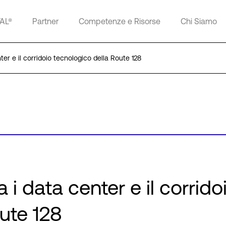
TAL®
Partner
Competenze e Risorse
Chi Siamo
nter e il corridoio tecnologico della Route 128
a i data center e il corrido
ute 128