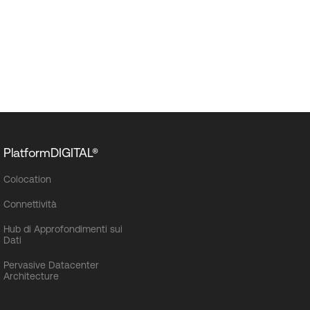
PlatformDIGITAL®
Colocation
Connettività
Hub di Approfondimenti sui
Dati
Pervasive Datacenter
Architecture