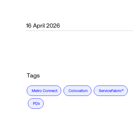
16 April 2026
Tags
Metro Connect
Colocation
ServiceFabric®
PDx