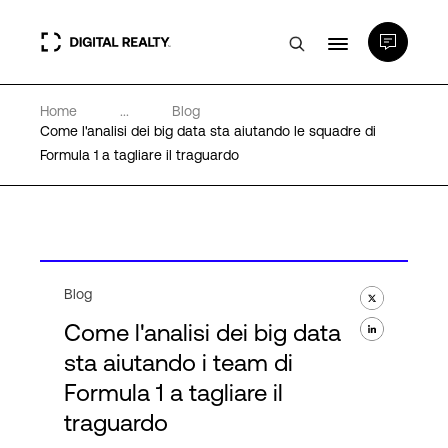
Home
...
Blog
Data center
Come l'analisi dei big data sta aiutando le squadre di
Formula 1 a tagliare il traguardo
PlatformDIGITAL®
Partner
Blog
Competenze e Risorse
Come l'analisi dei big data
sta aiutando i team di
Chi Siamo
Formula 1 a tagliare il
traguardo
Language