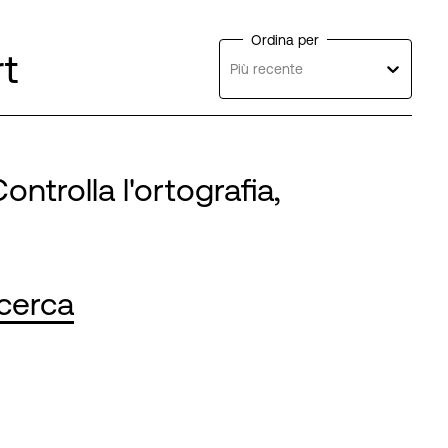
Ordina per
rt
Più recente
ontrolla l'ortografia,
icerca