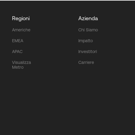
Regioni
Azienda
Americhe
Chi Siamo
EMEA
Impatto
APAC
Investitori
Visualizza
Carriere
Metro