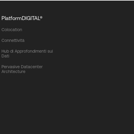
PlatformDIGITAL®
Colocation
Connettività
Hub di Approfondimenti sui
Dati
Pervasive Datacenter
Architecture