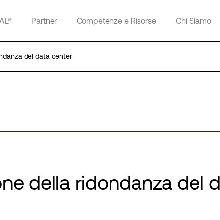
TAL®
Partner
Competenze e Risorse
Chi Siamo
dondanza del data center
one della ridondanza del 