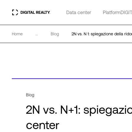
Data center
PlatformDIGI
Home
...
Blog
2N vs. N 1: spiegazione della ri
Blog
2N vs. N+1: spiegazi
center