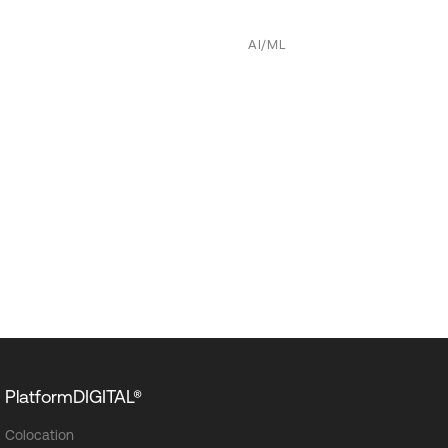
AI/ML
PlatformDIGITAL®
Colocation