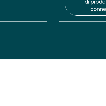
di prodot
connet