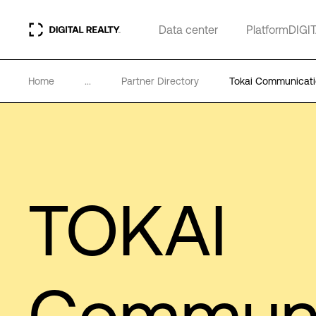
Data center
PlatformDIGI
Home
...
Partner Directory
Tokai Communicat
TOKAI
Communi