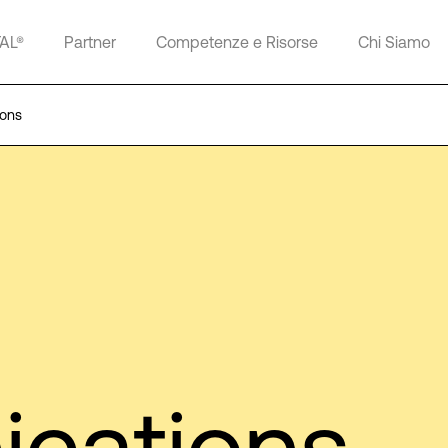
TAL®
Partner
Competenze e Risorse
Chi Siamo
ions
cations