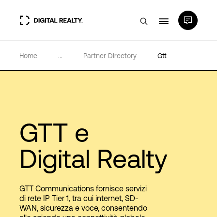
Home
...
Partner Directory
Gtt
Data center
PlatformDIGITAL®
Partner
GTT e
Digital Realty
Competenze e Risorse
Chi Siamo
GTT Communications fornisce servizi
di rete IP Tier 1, tra cui internet, SD-
WAN, sicurezza e voce, consentendo
Language