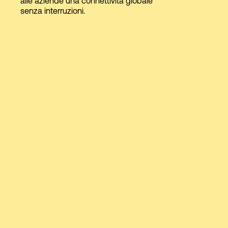
alle aziende una connettività globale
senza interruzioni.
Accesso