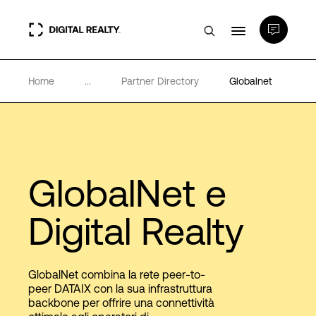
Home
...
Partner Directory
Globalnet
Data center
PlatformDIGITAL®
Partner
GlobalNet e
Digital Realty
Competenze e Risorse
Chi Siamo
GlobalNet combina la rete peer-to-
peer DATAIX con la sua infrastruttura
backbone per offrire una connettività
Language