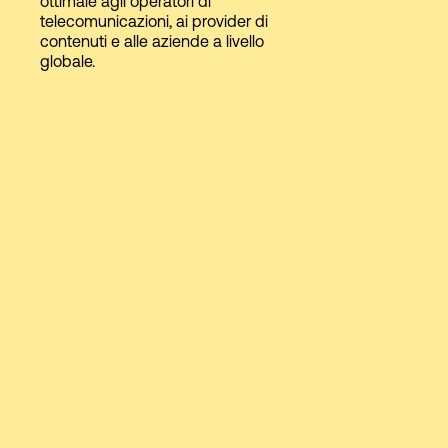
ottimale agli operatori di
telecomunicazioni, ai provider di
contenuti e alle aziende a livello
globale.
Accesso